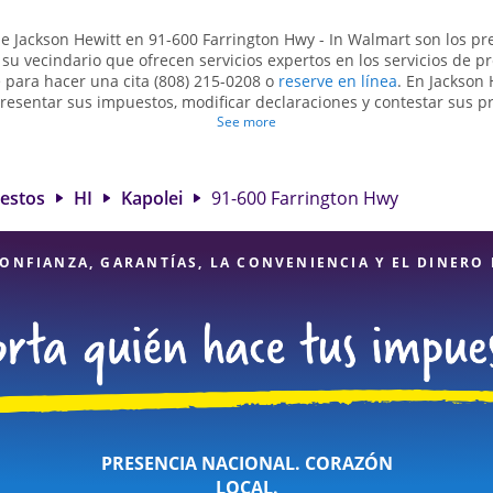
de Jackson Hewitt en 91-600 Farrington Hwy - In Walmart son ​​los p
su vecindario que ofrecen servicios expertos en los servicios de p
 para hacer una cita (808) 215-0208 o
reserve en línea
. En Jackson 
resentar sus impuestos, modificar declaraciones y contestar sus p
enga ayuda para presentar declaraciones de impuestos simples o 
See more
mo los impuestos de trabajo por cuenta propia. En Jackson Hewitt
s las deducciones y créditos elegibles para obtenerle el reembolso
a servicios de preparación de impuestos en Kapolei, HI, la ubicació
uestos
HI
Kapolei
91-600 Farrington Hwy
ton Hwy es una opción excelente. Con nuestros expertos profesion
alle y diversidad de servicios financieros, puede estar seguro de q
están en manos expertas.
ONFIANZA, GARANTÍAS, LA CONVENIENCIA Y EL DINERO
PRESENCIA NACIONAL. CORAZÓN
LOCAL.