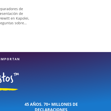
reparadores de
resentación de
Hewitt en Kapolei,
reguntas sobre
situaciones más
, excedimos en
 de impuestos más
n de Jackson Hewitt
ales de impuestos,
ue sus impuestos
 IMPORTAN
45 AÑOS. 70+ MILLONES DE
DECLARACIONES