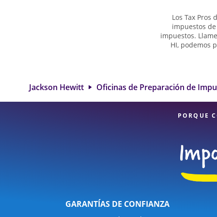
Los Tax Pros 
impuestos de 
impuestos. Llame
HI, podemos p
impuestos. Obt
complejas, co
identificar toda
grande. Si necesit
Jackson Hewitt
Oficinas de Preparación de Imp
en 91-600 Farring
atención al det
PORQUE C
GARANTÍAS DE CONFIANZA