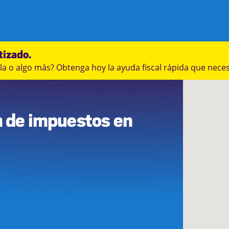
tizado.
a o algo más? Obtenga hoy la ayuda fiscal rápida que neces
n de impuestos en