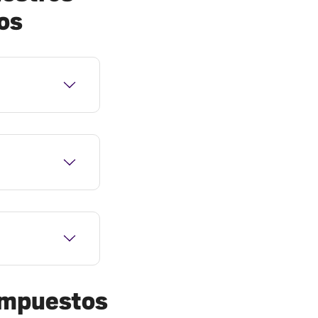
os
 impuestos