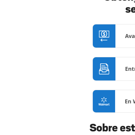
s
Ava
Ent
En 
Sobre est