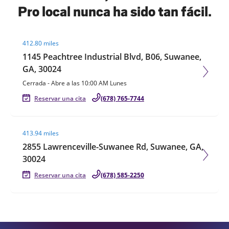
Pro local nunca ha sido tan fácil.
Visit agent page
412.80 miles
1145 Peachtree Industrial Blvd, B06, Suwanee,
GA, 30024
Cerrada
-
Abre a las
10:00 AM
Lunes
Reservar una cita
(678) 765-7744
Visit agent page
413.94 miles
2855 Lawrenceville-Suwanee Rd, Suwanee, GA,
30024
Reservar una cita
(678) 585-2250