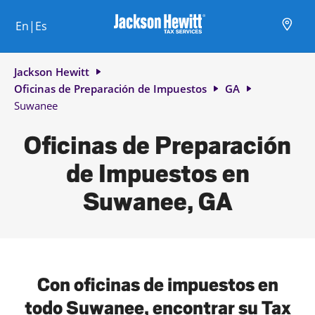
Skip to content
Ciudad, estado/provincia, código postal o ciudad y país
Envíe una búsqueda.
Enlace al sitio web principal
Link Opens in New Tab
Link Opens in New Tab
Link Opens in New Tab
Link Opens in New Tab
Link Opens in New Tab
Link Opens in New Tab
Link Opens in New Tab
En|Es
Return to Nav
Jackson Hewitt
Oficinas de Preparación de Impuestos
GA
Suwanee
Oficinas de Preparación
de Impuestos en
Suwanee, GA
Con oficinas de impuestos en
todo Suwanee, encontrar su Tax