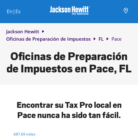
Skip to content
Ciudad, estado/provincia, código postal o ciudad y país
Envíe una búsqueda.
Enlace al sitio web principal
Link Opens in New Tab
Link Opens in New Tab
Link Opens in New Tab
Link Opens in New Tab
Link Opens in New Tab
Link Opens in New Tab
Link Opens in New Tab
En|Es
Return to Nav
Jackson Hewitt
Oficinas de Preparación de Impuestos
FL
Pace
Oficinas de Preparación
de Impuestos en Pace, FL
Encontrar su Tax Pro local en
Pace nunca ha sido tan fácil.
Visit agent page
687.69 miles