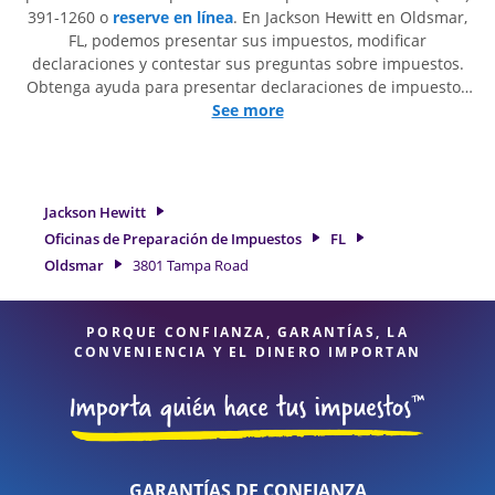
391-1260 o
reserve en línea
. En Jackson Hewitt en Oldsmar,
FL, podemos presentar sus impuestos, modificar
declaraciones y contestar sus preguntas sobre impuestos.
Obtenga ayuda para presentar declaraciones de impuestos
simples o situaciones más complejas, como los impuestos
See more
de trabajo por cuenta propia. En Jackson Hewitt, excedimos
en identificar todas las deducciones y créditos elegibles
para obtenerle el reembolso de impuestos más grande. Si
necesita servicios de preparación de impuestos en Oldsmar,
Jackson Hewitt
FL, la ubicación de Jackson Hewitt en 3801 Tampa Road es
Oficinas de Preparación de Impuestos
FL
una opción excelente. Con nuestros expertos profesionales
Oldsmar
3801 Tampa Road
de impuestos, atención al detalle y diversidad de servicios
financieros, puede estar seguro de que sus impuestos están
en manos expertas.
PORQUE CONFIANZA, GARANTÍAS, LA
CONVENIENCIA Y EL DINERO IMPORTAN
GARANTÍAS DE CONFIANZA