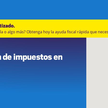
tizado.
a o algo más? Obtenga hoy la ayuda fiscal rápida que neces
0
n de impuestos en