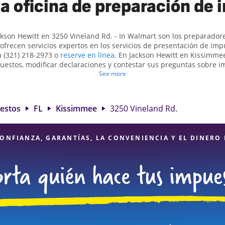
a oficina de preparación de
ckson Hewitt en 3250 Vineland Rd. - In Walmart son ​​los preparado
ofrecen servicios expertos en los servicios de presentación de im
a (321) 218-2973 o
reserve en línea
. En Jackson Hewitt en Kissimme
uestos, modificar declaraciones y contestar sus preguntas sobre 
sentar declaraciones de impuestos simples o situaciones más comp
See more
trabajo por cuenta propia. En Jackson Hewitt, excedimos en identif
éditos elegibles para obtenerle el reembolso de impuestos más gr
reparación de impuestos en Kissimmee, FL, la ubicación de Jackson
uestos
FL
Kissimmee
3250 Vineland Rd.
una opción excelente. Con nuestros expertos profesionales de impue
dad de servicios financieros, puede estar seguro de que sus impues
expertas.
ONFIANZA, GARANTÍAS, LA CONVENIENCIA Y EL DINERO