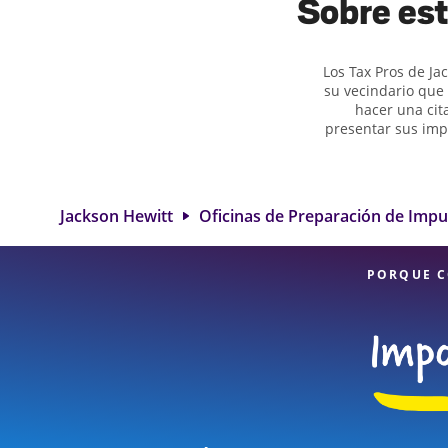
Sobre est
Los Tax Pros de Ja
su vecindario que 
hacer una cit
presentar sus imp
ayuda para pre
impuestos de 
deducciones y cr
servicios de p
Jackson Hewitt
Oficinas de Preparación de Imp
Vineland Rd. es 
detalle y diversi
PORQUE C