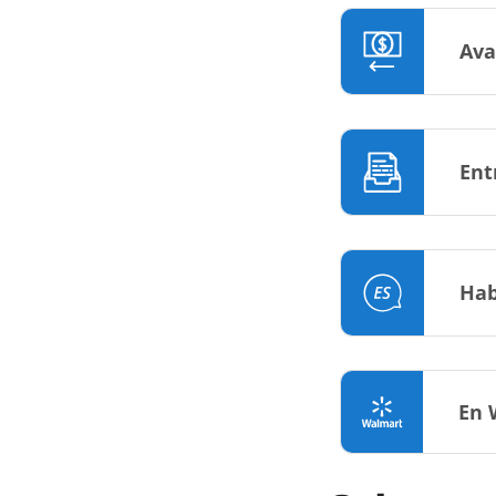
Ava
Ent
Hab
En 