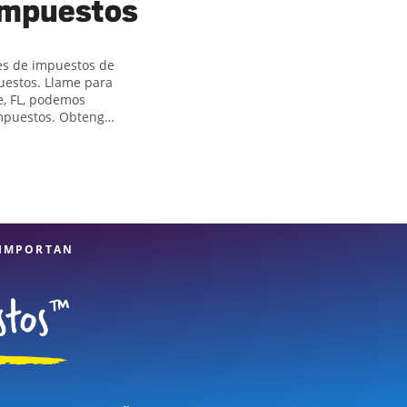
 impuestos
res de impuestos de
puestos. Llame para
e, FL, podemos
impuestos. Obtenga
lejas, como los
icar todas las
ande. Si necesita
 Hewitt en 3250
stos, atención al
tos están en manos
 IMPORTAN