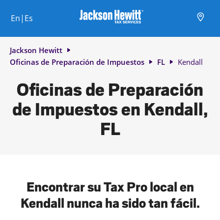
Skip to content
Ciudad, estado/provincia, código postal o ciudad y país
Envíe una búsqueda.
Enlace al sitio web principal
Link Opens in New Tab
Link Opens in New Tab
Link Opens in New Tab
Link Opens in New Tab
Link Opens in New Tab
Link Opens in New Tab
Link Opens in New Tab
En|Es
Return to Nav
Jackson Hewitt
Oficinas de Preparación de Impuestos
FL
Kendall
Oficinas de Preparación
de Impuestos en Kendall,
FL
Encontrar su Tax Pro local en
Kendall nunca ha sido tan fácil.