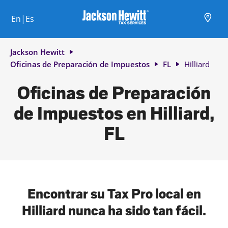
Skip to content
Ciudad, estado/provincia, código postal o ciudad y país
Envíe una búsqueda.
Enlace al sitio web principal
Link Opens in New Tab
Link Opens in New Tab
Link Opens in New Tab
Link Opens in New Tab
Link Opens in New Tab
Link Opens in New Tab
Link Opens in New Tab
En|Es
Return to Nav
Jackson Hewitt
Oficinas de Preparación de Impuestos
FL
Hilliard
Oficinas de Preparación
de Impuestos en Hilliard,
FL
Encontrar su Tax Pro local en
Hilliard nunca ha sido tan fácil.