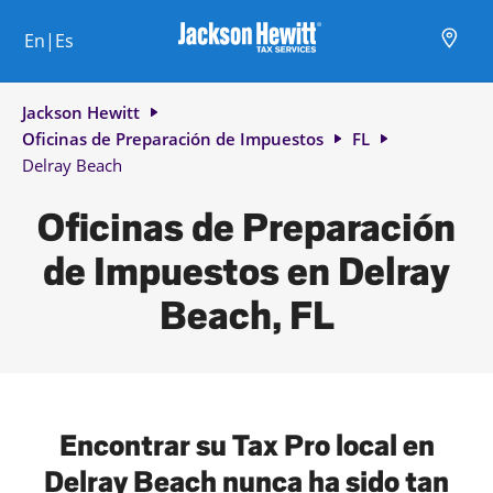
Skip to content
Ciudad, estado/provincia, código postal o ciudad y país
Envíe una búsqueda.
Enlace al sitio web principal
Link Opens in New Tab
Link Opens in New Tab
Link Opens in New Tab
Link Opens in New Tab
Link Opens in New Tab
Link Opens in New Tab
Link Opens in New Tab
En|Es
Return to Nav
Jackson Hewitt
Oficinas de Preparación de Impuestos
FL
Delray Beach
Oficinas de Preparación
de Impuestos en Delray
Beach, FL
Encontrar su Tax Pro local en
Delray Beach nunca ha sido tan