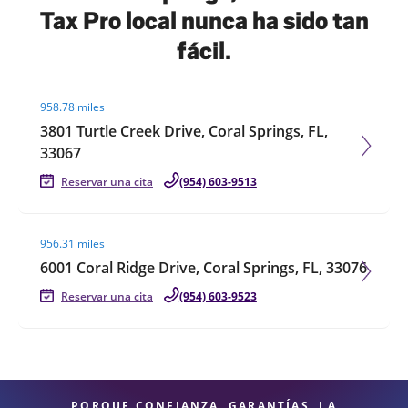
Tax Pro local nunca ha sido tan
fácil.
Visit agent page
958.78 miles
3801 Turtle Creek Drive, Coral Springs, FL,
33067
Reservar una cita
(954) 603-9513
Visit agent page
956.31 miles
6001 Coral Ridge Drive, Coral Springs, FL, 33076
Reservar una cita
(954) 603-9523
PORQUE CONFIANZA, GARANTÍAS, LA