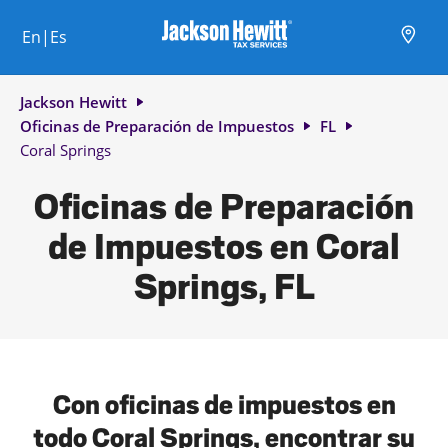
Skip to content
Ciudad, estado/provincia, código postal o ciudad y país
Envíe una búsqueda.
Enlace al sitio web principal
Link Opens in New Tab
Link Opens in New Tab
Link Opens in New Tab
Link Opens in New Tab
Link Opens in New Tab
Link Opens in New Tab
Link Opens in New Tab
En|Es
Return to Nav
Jackson Hewitt
Oficinas de Preparación de Impuestos
FL
Coral Springs
Oficinas de Preparación
de Impuestos en Coral
Springs, FL
Con oficinas de impuestos en
todo Coral Springs, encontrar su