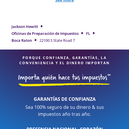
de trabajo por cuenta propia. En Jackson Hewitt, excedimos
en identificar todas las deducciones y créditos elegibles
para obtenerle el reembolso de impuestos más grande. Si
necesita servicios de preparación de impuestos en Boca
Jackson Hewitt
Raton, FL, la ubicación de Jackson Hewitt en 22100 S State
Oficinas de Preparación de Impuestos
FL
Road 7 es una opción excelente. Con nuestros expertos
Boca Raton
22100 S State Road 7
profesionales de impuestos, atención al detalle y diversidad
de servicios financieros, puede estar seguro de que sus
impuestos están en manos expertas.
PORQUE CONFIANZA, GARANTÍAS, LA
CONVENIENCIA Y EL DINERO IMPORTAN
GARANTÍAS DE CONFIANZA
Sea 100% seguro de su dinero & sus
impuestos año tras año.