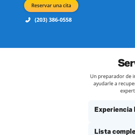
Reservar una cita
(203) 386-0558
Día de la semana
Horari
Ser
Un preparador de im
ayudarle a recuper
expert
Experiencia 
Lista comple