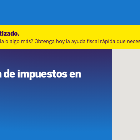
tizado.
a o algo más? Obtenga hoy la ayuda fiscal rápida que neces
4
n de impuestos en