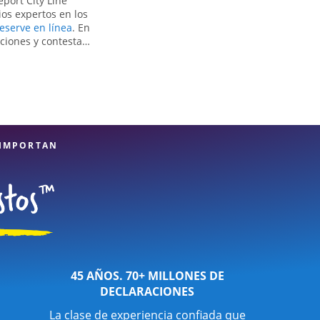
port City Line
ios expertos en los
eserve en línea
. En
ciones y contestar
puestos simples o
Jackson Hewitt,
e el reembolso de
d, CT, la ubicación
ros expertos
ros, puede estar
 IMPORTAN
45 AÑOS. 70+ MILLONES DE
DECLARACIONES
La clase de experiencia confiada que