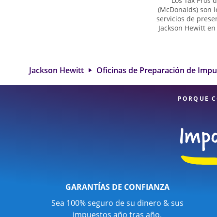
Los Tax Pros 
(McDonalds) son ​​
servicios de prese
Jackson Hewitt en
sus preguntas so
situaciones má
excedimos en ide
impuestos más gran
Jackson Hewitt
Oficinas de Preparación de Imp
de Jackson 
profesionales d
PORQUE C
GARANTÍAS DE CONFIANZA
Sea 100% seguro de su dinero & sus
impuestos año tras año.