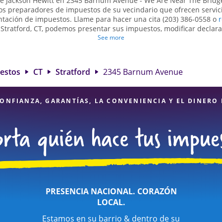
de Jackson Hewitt en 2345 Barnum Avenue - We Are Near The Bridge
los preparadores de impuestos de su vecindario que ofrecen servic
ntación de impuestos. Llame para hacer una cita (203) 386-0558 o
r
 Stratford, CT, podemos presentar sus impuestos, modificar declara
bre impuestos. Obtenga ayuda para presentar declaraciones de im
See more
s complejas, como los impuestos de trabajo por cuenta propia. En 
ntificar todas las deducciones y créditos elegibles para obtenerl
de. Si necesita servicios de preparación de impuestos en Stratfor
uestos
CT
Stratford
2345 Barnum Avenue
Hewitt en 2345 Barnum Avenue es una opción excelente. Con nuest
e impuestos, atención al detalle y diversidad de servicios financie
seguro de que sus impuestos están en manos expertas.
ONFIANZA, GARANTÍAS, LA CONVENIENCIA Y EL DINERO
PRESENCIA NACIONAL. CORAZÓN
LOCAL.
Estamos en su barrio & dentro de su