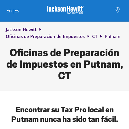
Skip to content
Ciudad, estado/provincia, código postal o ciudad y país
Envíe una búsqueda.
Enlace al sitio web principal
Link Opens in New Tab
Link Opens in New Tab
Link Opens in New Tab
Link Opens in New Tab
Link Opens in New Tab
Link Opens in New Tab
Link Opens in New Tab
En|Es
Return to Nav
Jackson Hewitt
Oficinas de Preparación de Impuestos
CT
Putnam
Oficinas de Preparación
de Impuestos en Putnam,
CT
Encontrar su Tax Pro local en
Putnam nunca ha sido tan fácil.