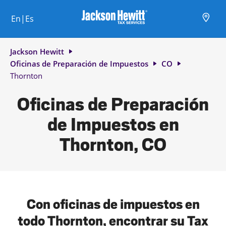
Skip to content
Ciudad, estado/provincia, código postal o ciudad y país
Envíe una búsqueda.
Enlace al sitio web principal
Link Opens in New Tab
Link Opens in New Tab
Link Opens in New Tab
Link Opens in New Tab
Link Opens in New Tab
Link Opens in New Tab
Link Opens in New Tab
En|Es
Return to Nav
Jackson Hewitt
Oficinas de Preparación de Impuestos
CO
Thornton
Oficinas de Preparación
de Impuestos en
Thornton, CO
Con oficinas de impuestos en
todo Thornton, encontrar su Tax