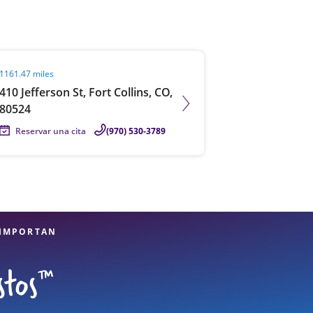
it agent page
1161.47 miles
410 Jefferson St, Fort Collins, CO,
80524
Reservar una cita
(970) 530-3789
 IMPORTAN