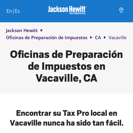
Skip to content
Ciudad, estado/provincia, código postal o ciudad y país
Envíe una búsqueda.
Enlace al sitio web principal
Link Opens in New Tab
Link Opens in New Tab
Link Opens in New Tab
Link Opens in New Tab
Link Opens in New Tab
Link Opens in New Tab
Link Opens in New Tab
En|Es
Return to Nav
Jackson Hewitt
Oficinas de Preparación de Impuestos
CA
Vacaville
Oficinas de Preparación
de Impuestos en
Vacaville, CA
Encontrar su Tax Pro local en
Vacaville nunca ha sido tan fácil.