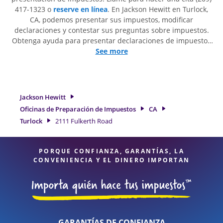
417-1323 o
reserve en línea
. En Jackson Hewitt en Turlock,
CA, podemos presentar sus impuestos, modificar
declaraciones y contestar sus preguntas sobre impuestos.
Obtenga ayuda para presentar declaraciones de impuestos
simples o situaciones más complejas, como los impuestos
See more
de trabajo por cuenta propia. En Jackson Hewitt, excedimos
en identificar todas las deducciones y créditos elegibles
para obtenerle el reembolso de impuestos más grande. Si
necesita servicios de preparación de impuestos en Turlock,
Jackson Hewitt
CA, la ubicación de Jackson Hewitt en 2111 Fulkerth Road es
Oficinas de Preparación de Impuestos
CA
una opción excelente. Con nuestros expertos profesionales
Turlock
2111 Fulkerth Road
de impuestos, atención al detalle y diversidad de servicios
financieros, puede estar seguro de que sus impuestos están
en manos expertas.
PORQUE CONFIANZA, GARANTÍAS, LA
CONVENIENCIA Y EL DINERO IMPORTAN
GARANTÍAS DE CONFIANZA