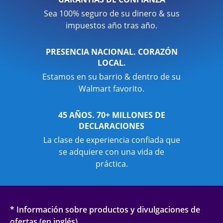
Sea 100% seguro de su dinero & sus
impuestos año tras año.
PRESENCIA NACIONAL. CORAZÓN
LOCAL.
Estamos en su barrio & dentro de su
Walmart favorito.
45 AÑOS. 70+ MILLONES DE
DECLARACIONES
La clase de experiencia confiada que
se adquiere con una vida de
práctica.
* Información sobre productos y divulgaciones de
ofertas (en inglés)