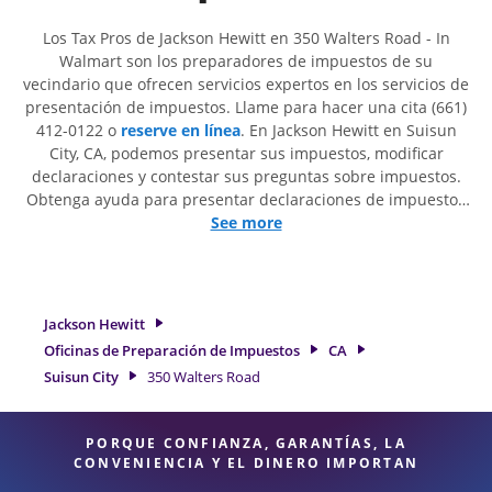
Los Tax Pros de Jackson Hewitt en 350 Walters Road - In
Walmart son ​​los preparadores de impuestos de su
vecindario que ofrecen servicios expertos en los servicios de
presentación de impuestos. Llame para hacer una cita (661)
412-0122 o
reserve en línea
. En Jackson Hewitt en Suisun
City, CA, podemos presentar sus impuestos, modificar
declaraciones y contestar sus preguntas sobre impuestos.
Obtenga ayuda para presentar declaraciones de impuestos
simples o situaciones más complejas, como los impuestos
See more
de trabajo por cuenta propia. En Jackson Hewitt, excedimos
en identificar todas las deducciones y créditos elegibles
para obtenerle el reembolso de impuestos más grande. Si
necesita servicios de preparación de impuestos en Suisun
Jackson Hewitt
City, CA, la ubicación de Jackson Hewitt en 350 Walters Road
Oficinas de Preparación de Impuestos
CA
es una opción excelente. Con nuestros expertos
Suisun City
350 Walters Road
profesionales de impuestos, atención al detalle y diversidad
de servicios financieros, puede estar seguro de que sus
impuestos están en manos expertas.
PORQUE CONFIANZA, GARANTÍAS, LA
CONVENIENCIA Y EL DINERO IMPORTAN