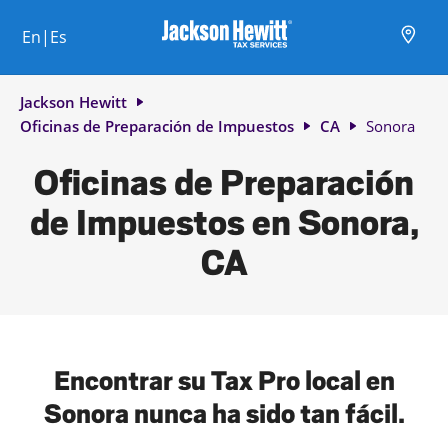
Skip to content
Ciudad, estado/provincia, código postal o ciudad y país
Envíe una búsqueda.
Enlace al sitio web principal
Link Opens in New Tab
Link Opens in New Tab
Link Opens in New Tab
Link Opens in New Tab
Link Opens in New Tab
Link Opens in New Tab
Link Opens in New Tab
En|Es
Return to Nav
Jackson Hewitt
Oficinas de Preparación de Impuestos
CA
Sonora
Oficinas de Preparación
de Impuestos en Sonora,
CA
Encontrar su Tax Pro local en
Sonora nunca ha sido tan fácil.