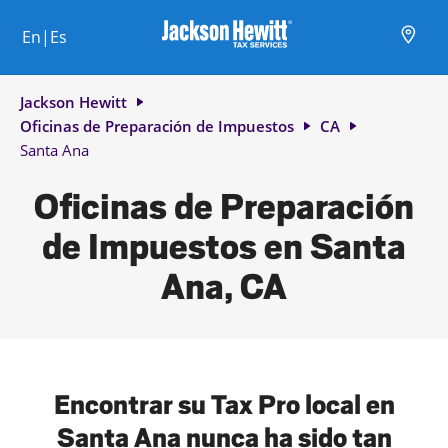
Skip to content
Ciudad, estado/provincia, código postal o ciudad y país
Envíe una búsqueda.
Enlace al sitio web principal
Link Opens in New Tab
Link Opens in New Tab
Link Opens in New Tab
Link Opens in New Tab
Link Opens in New Tab
Link Opens in New Tab
Link Opens in New Tab
En|Es
Return to Nav
Jackson Hewitt
Oficinas de Preparación de Impuestos
CA
Santa Ana
Oficinas de Preparación
de Impuestos en Santa
Ana, CA
Encontrar su Tax Pro local en
Santa Ana nunca ha sido tan