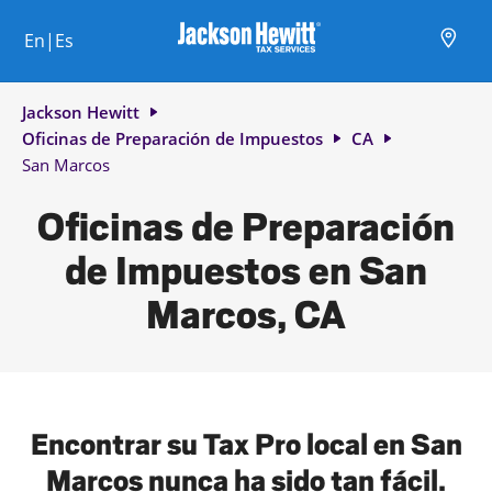
Skip to content
Ciudad, estado/provincia, código postal o ciudad y país
Envíe una búsqueda.
Enlace al sitio web principal
Link Opens in New Tab
Link Opens in New Tab
Link Opens in New Tab
Link Opens in New Tab
Link Opens in New Tab
Link Opens in New Tab
Link Opens in New Tab
En|Es
Return to Nav
Jackson Hewitt
Oficinas de Preparación de Impuestos
CA
San Marcos
Oficinas de Preparación
de Impuestos en San
Marcos, CA
Encontrar su Tax Pro local en San
Marcos nunca ha sido tan fácil.