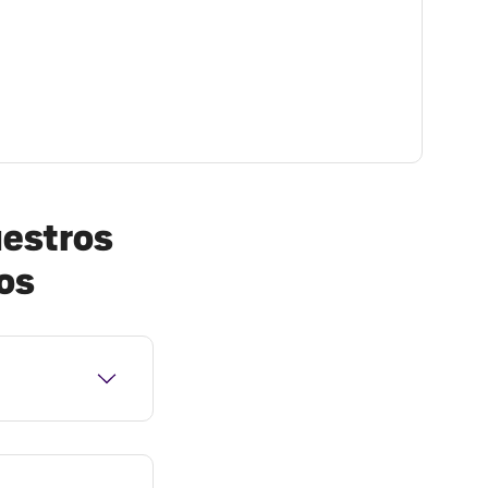
uestros
os