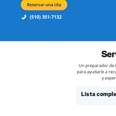
Reservar una cita
(510) 351-7132
Día de la semana
Horari
Ser
Un preparador de i
para ayudarle a rec
y exper
Lista comple