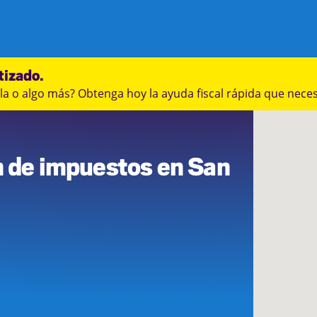
tizado.
a o algo más? Obtenga hoy la ayuda fiscal rápida que neces
n de impuestos en San