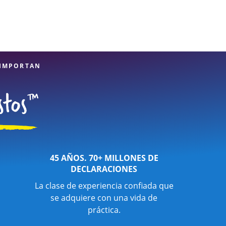
lejas, como los
icar todas las
ande. Si necesita
n Hewitt en 13900
stos, atención al
tos están en manos
 IMPORTAN
45 AÑOS. 70+ MILLONES DE
DECLARACIONES
La clase de experiencia confiada que
se adquiere con una vida de
práctica.