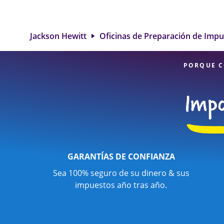
ayuda para pre
impuestos de 
deducciones y cr
servicios de pre
Jackson Hewitt
Oficinas de Preparación de Imp
Doolittle Dr. es
detalle y diversi
PORQUE C
GARANTÍAS DE CONFIANZA
Sea 100% seguro de su dinero & sus
impuestos año tras año.