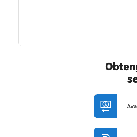
Obteng
s
Ava