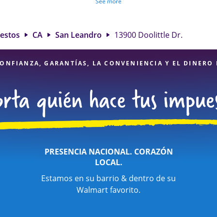
sentar declaraciones de impuestos simples o situaciones más comp
See more
trabajo por cuenta propia. En Jackson Hewitt, excedimos en identif
éditos elegibles para obtenerle el reembolso de impuestos más gr
paración de impuestos en San Leandro, CA, la ubicación de Jackso
uestos
CA
San Leandro
13900 Doolittle Dr.
 una opción excelente. Con nuestros expertos profesionales de impue
dad de servicios financieros, puede estar seguro de que sus impues
expertas.
ONFIANZA, GARANTÍAS, LA CONVENIENCIA Y EL DINERO
PRESENCIA NACIONAL. CORAZÓN
LOCAL.
Estamos en su barrio & dentro de su
Walmart favorito.