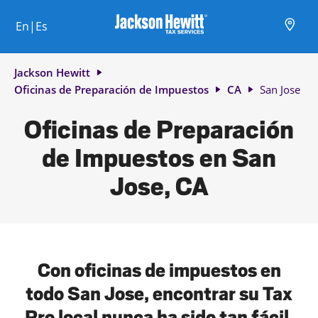
Skip to content
Ciudad, estado/provincia, código postal o ciudad y país
Envíe una búsqueda.
Enlace al sitio web principal
Link Opens in New Tab
Link Opens in New Tab
Link Opens in New Tab
Link Opens in New Tab
Link Opens in New Tab
Link Opens in New Tab
Link Opens in New Tab
En|Es
Return to Nav
Jackson Hewitt
Oficinas de Preparación de Impuestos
CA
San Jose
Oficinas de Preparación
de Impuestos en San
Jose, CA
Con oficinas de impuestos en
todo San Jose, encontrar su Tax
Pro local nunca ha sido tan fácil.