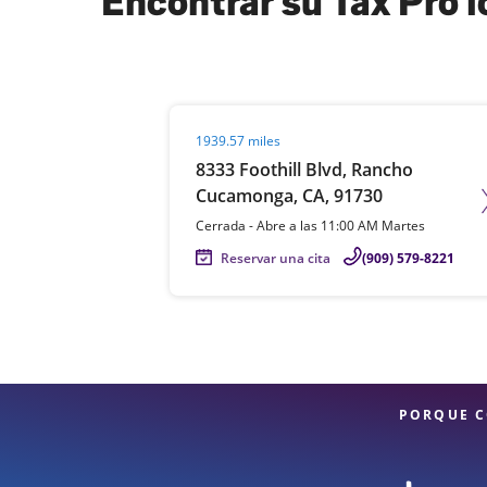
Encontrar su Tax Pro 
Visit agent page
1939.57 miles
8333 Foothill Blvd, Rancho
Cucamonga, CA, 91730
Cerrada
-
Abre a las
11:00 AM
Martes
Reservar una cita
(909) 579-8221
PORQUE C