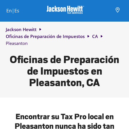
Skip to content
Ciudad, estado/provincia, código postal o ciudad y país
Envíe una búsqueda.
Enlace al sitio web principal
Link Opens in New Tab
Link Opens in New Tab
Link Opens in New Tab
Link Opens in New Tab
Link Opens in New Tab
Link Opens in New Tab
Link Opens in New Tab
En|Es
Return to Nav
Jackson Hewitt
Oficinas de Preparación de Impuestos
CA
Pleasanton
Oficinas de Preparación
de Impuestos en
Pleasanton, CA
Encontrar su Tax Pro local en
Pleasanton nunca ha sido tan