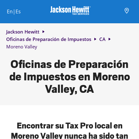
Skip to content
Ciudad, estado/provincia, código postal o ciudad y país
Envíe una búsqueda.
Enlace al sitio web principal
Link Opens in New Tab
Link Opens in New Tab
Link Opens in New Tab
Link Opens in New Tab
Link Opens in New Tab
Link Opens in New Tab
Link Opens in New Tab
En|Es
Return to Nav
Jackson Hewitt
Oficinas de Preparación de Impuestos
CA
Moreno Valley
Oficinas de Preparación
de Impuestos en Moreno
Valley, CA
Encontrar su Tax Pro local en
Moreno Valley nunca ha sido tan