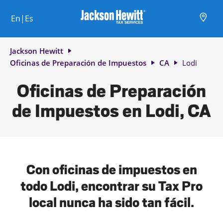
Skip to content
Ciudad, estado/provincia, código postal o ciudad y país
Envíe una búsqueda.
Enlace al sitio web principal
Link Opens in New Tab
Link Opens in New Tab
Link Opens in New Tab
Link Opens in New Tab
Link Opens in New Tab
Link Opens in New Tab
Link Opens in New Tab
En|Es
Return to Nav
Jackson Hewitt
Oficinas de Preparación de Impuestos
CA
Lodi
Oficinas de Preparación
de Impuestos en Lodi, CA
Con oficinas de impuestos en
todo Lodi, encontrar su Tax Pro
local nunca ha sido tan fácil.
Visit agent page