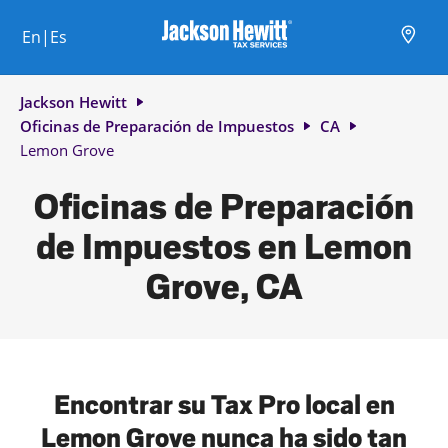
Skip to content
Ciudad, estado/provincia, código postal o ciudad y país
Envíe una búsqueda.
Enlace al sitio web principal
Link Opens in New Tab
Link Opens in New Tab
Link Opens in New Tab
Link Opens in New Tab
Link Opens in New Tab
Link Opens in New Tab
Link Opens in New Tab
En|Es
Return to Nav
Jackson Hewitt
Oficinas de Preparación de Impuestos
CA
Lemon Grove
Oficinas de Preparación
de Impuestos en Lemon
Grove, CA
Encontrar su Tax Pro local en
Lemon Grove nunca ha sido tan