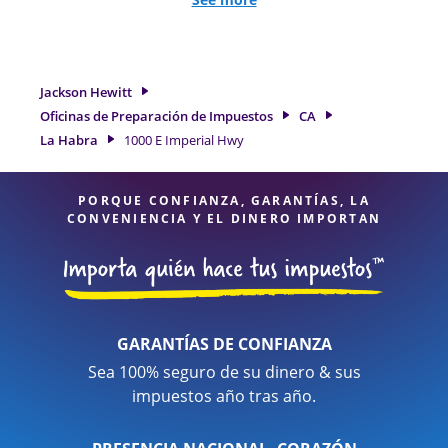
de trabajo por cuenta propia. En Jackson Hewitt, excedimos
en identificar todas las deducciones y créditos elegibles
para obtenerle el reembolso de impuestos más grande. Si
necesita servicios de preparación de impuestos en La Habra,
Jackson Hewitt
CA, la ubicación de Jackson Hewitt en 1000 E Imperial Hwy es
Oficinas de Preparación de Impuestos
CA
una opción excelente. Con nuestros expertos profesionales
La Habra
1000 E Imperial Hwy
de impuestos, atención al detalle y diversidad de servicios
financieros, puede estar seguro de que sus impuestos están
en manos expertas.
PORQUE CONFIANZA, GARANTÍAS, LA
CONVENIENCIA Y EL DINERO IMPORTAN
GARANTÍAS DE CONFIANZA
Sea 100% seguro de su dinero & sus
impuestos año tras año.