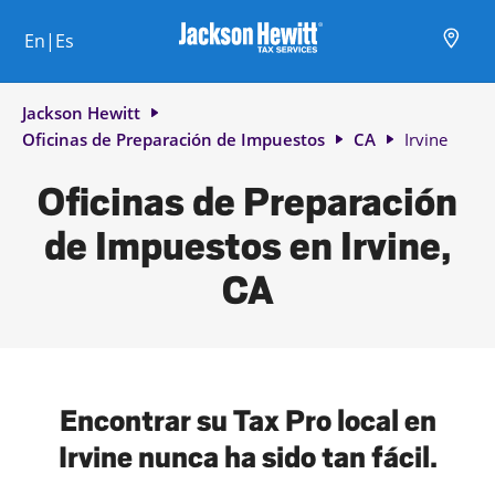
Skip to content
Ciudad, estado/provincia, código postal o ciudad y país
Envíe una búsqueda.
Enlace al sitio web principal
Link Opens in New Tab
Link Opens in New Tab
Link Opens in New Tab
Link Opens in New Tab
Link Opens in New Tab
Link Opens in New Tab
Link Opens in New Tab
En|Es
Return to Nav
Jackson Hewitt
Oficinas de Preparación de Impuestos
CA
Irvine
Oficinas de Preparación
de Impuestos en Irvine,
CA
Encontrar su Tax Pro local en
Irvine nunca ha sido tan fácil.