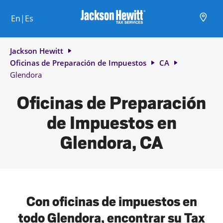
Skip to content
Ciudad, estado/provincia, código postal o ciudad y país
Envíe una búsqueda.
Enlace al sitio web principal
Link Opens in New Tab
Link Opens in New Tab
Link Opens in New Tab
Link Opens in New Tab
Link Opens in New Tab
Link Opens in New Tab
Link Opens in New Tab
En|Es
Return to Nav
Jackson Hewitt
Oficinas de Preparación de Impuestos
CA
Glendora
Oficinas de Preparación
de Impuestos en
Glendora, CA
Con oficinas de impuestos en
todo Glendora, encontrar su Tax