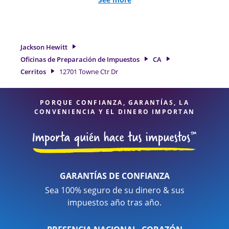
de trabajo por cuenta propia. En Jackson Hewitt, excedimos
en identificar todas las deducciones y créditos elegibles
para obtenerle el reembolso de impuestos más grande. Si
necesita servicios de preparación de impuestos en Cerritos,
Jackson Hewitt
CA, la ubicación de Jackson Hewitt en 12701 Towne Ctr Dr es
Oficinas de Preparación de Impuestos
CA
una opción excelente. Con nuestros expertos profesionales
Cerritos
12701 Towne Ctr Dr
de impuestos, atención al detalle y diversidad de servicios
financieros, puede estar seguro de que sus impuestos están
en manos expertas.
PORQUE CONFIANZA, GARANTÍAS, LA
CONVENIENCIA Y EL DINERO IMPORTAN
GARANTÍAS DE CONFIANZA
Sea 100% seguro de su dinero & sus
impuestos año tras año.