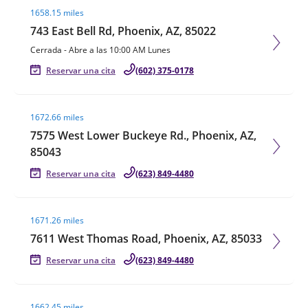
1658.15 miles
743 East Bell Rd, Phoenix, AZ, 85022
Cerrada
-
Abre a las
10:00 AM
Lunes
Reservar una cita
(602) 375-0178
Visit agent page
1672.66 miles
7575 West Lower Buckeye Rd., Phoenix, AZ,
85043
Reservar una cita
(623) 849-4480
Visit agent page
1671.26 miles
7611 West Thomas Road, Phoenix, AZ, 85033
Reservar una cita
(623) 849-4480
Visit agent page
1662.45 miles