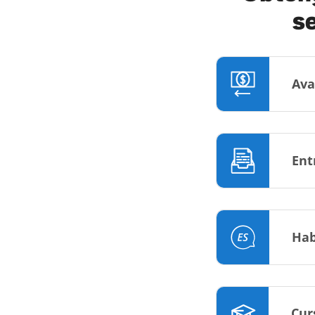
s
Ava
Ent
Hab
Cur