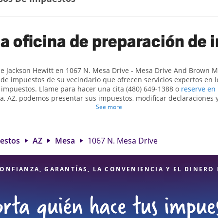
a oficina de preparación de
de Jackson Hewitt en 1067 N. Mesa Drive - Mesa Drive And Brown Mes
de impuestos de su vecindario que ofrecen servicios expertos en lo
 impuestos. Llame para hacer una cita (480) 649-1388 o
reserve en 
a, AZ, podemos presentar sus impuestos, modificar declaraciones y
e impuestos. Obtenga ayuda para presentar declaraciones de impu
See more
s complejas, como los impuestos de trabajo por cuenta propia. En 
ntificar todas las deducciones y créditos elegibles para obtenerl
nde. Si necesita servicios de preparación de impuestos en Mesa, A
uestos
AZ
Mesa
1067 N. Mesa Drive
 1067 N. Mesa Drive es una opción excelente. Con nuestros experto
ión al detalle y diversidad de servicios financieros, puede estar 
impuestos están en manos expertas.
ONFIANZA, GARANTÍAS, LA CONVENIENCIA Y EL DINERO