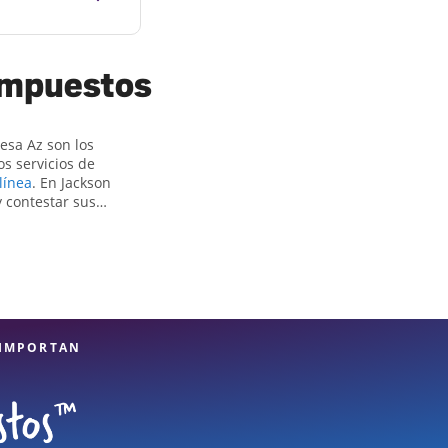
 impuestos
a Az son ​​los
s servicios de
línea
. En Jackson
 contestar sus
estos simples o
Jackson Hewitt,
e el reembolso de
Z, la ubicación de
s profesionales de
seguro de que sus
 IMPORTAN