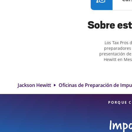
Sobre est
Los Tax Pros 
preparadores 
presentación de
Hewitt en Mes
preguntas sobr
situaciones má
excedimos en ide
impuestos más gra
Jackson Hewitt
Oficinas de Preparación de Imp
Jackson Hewitt en
impuestos, atenc
PORQUE C