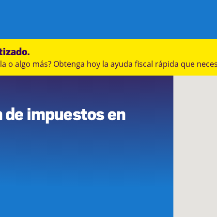
tizado.
a o algo más? Obtenga hoy la ayuda fiscal rápida que neces
n de impuestos en