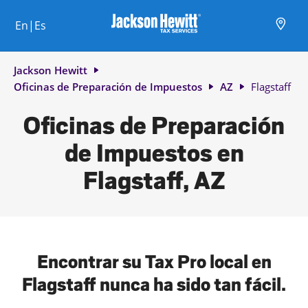
Skip to content
Ciudad, estado/provincia, código postal o ciudad y país
Envíe una búsqueda.
Enlace al sitio web principal
Link Opens in New Tab
Link Opens in New Tab
Link Opens in New Tab
Link Opens in New Tab
Link Opens in New Tab
Link Opens in New Tab
Link Opens in New Tab
En|Es
Return to Nav
Jackson Hewitt
Oficinas de Preparación de Impuestos
AZ
Flagstaff
Oficinas de Preparación
de Impuestos en
Flagstaff, AZ
Encontrar su Tax Pro local en
Flagstaff nunca ha sido tan fácil.