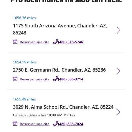
Visit agent page
1656.36 miles
1175 South Arizona Avenue, Chandler, AZ,
85248
Reservar una cita
(480) 318-5746
Visit agent page
1654.19 miles
2750 E. Germann Rd., Chandler, AZ, 85286
Reservar una cita
(480) 586-3714
Visit agent page
1655.49 miles
3029 N. Alma School Rd., Chandler, AZ, 85224
Cerrada
-
Abre a las
10:00 AM
Martes
Reservar una cita
(480) 838-7024