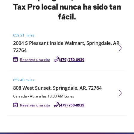
Tax Pro local nunca ha sido tan
fácil.
Visit agent page
659.91 miles
2004 S Pleasant Inside Walmart, Springdale, AR,
72764
Reservar una cita
(479) 750-8939
Visit agent page
659.40 miles
808 West Sunset, Springdale, AR, 72764
Cerrada
-
Abre a las
10:00 AM
Lunes
Reservar una cita
(479) 750-8939