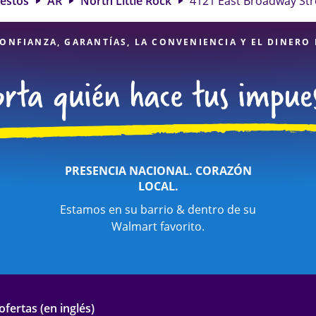
uestos
AR
North Little Rock
4121 East Broadway Str
ackson Hewitt en 4121 East Broadway Street es una opción excelent
nales de impuestos, atención al detalle y diversidad de servicios 
estar seguro de que sus impuestos están en manos expertas.
ONFIANZA, GARANTÍAS, LA CONVENIENCIA Y EL DINERO
PRESENCIA NACIONAL. CORAZÓN
LOCAL.
Estamos en su barrio & dentro de su
Walmart favorito.
fertas (en inglés)