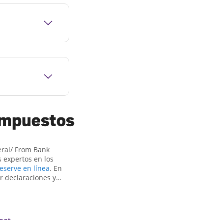
 impuestos
eral/ From Bank
 expertos en los
eserve en línea
. En
r declaraciones y
ones de impuestos
opia. En Jackson
enerle el reembolso
Little Rock, AR, la