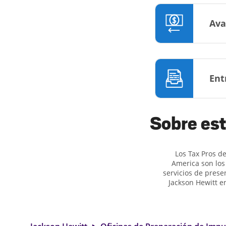
Ava
Ent
Sobre est
Los Tax Pros d
America son ​​l
servicios de prese
Jackson Hewitt e
contestar sus pr
simples o situa
Hewitt, excedimos 
de impuestos más g