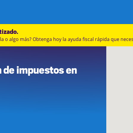
tizado.
a o algo más? Obtenga hoy la ayuda fiscal rápida que neces
9
n de impuestos en