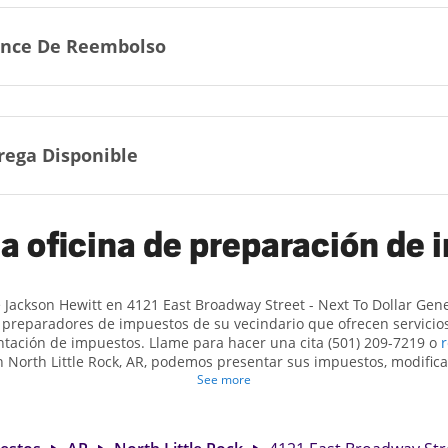
nce De Reembolso
rega Disponible
a oficina de preparación de
e Jackson Hewitt en 4121 East Broadway Street - Next To Dollar Gen
os preparadores de impuestos de su vecindario que ofrecen servicios
ntación de impuestos. Llame para hacer una cita (501) 209-7219 o
r
n North Little Rock, AR, podemos presentar sus impuestos, modifica
eguntas sobre impuestos. Obtenga ayuda para presentar declaraci
See more
ciones más complejas, como los impuestos de trabajo por cuenta pr
en identificar todas las deducciones y créditos elegibles para obt
rande. Si necesita servicios de preparación de impuestos en North 