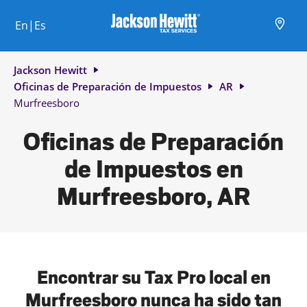
Skip to content
Ciudad, estado/provincia, código postal o ciudad y país
Envíe una búsqueda.
Enlace al sitio web principal
Link Opens in New Tab
Link Opens in New Tab
Link Opens in New Tab
Link Opens in New Tab
Link Opens in New Tab
Link Opens in New Tab
Link Opens in New Tab
En|Es
Return to Nav
Jackson Hewitt
Oficinas de Preparación de Impuestos
AR
Murfreesboro
Oficinas de Preparación
de Impuestos en
Murfreesboro, AR
Encontrar su Tax Pro local en
Murfreesboro nunca ha sido tan