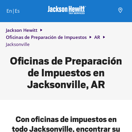
Skip to content
Ciudad, estado/provincia, código postal o ciudad y país
Envíe una búsqueda.
Enlace al sitio web principal
Link Opens in New Tab
Link Opens in New Tab
Link Opens in New Tab
Link Opens in New Tab
Link Opens in New Tab
Link Opens in New Tab
Link Opens in New Tab
En|Es
Return to Nav
Jackson Hewitt
Oficinas de Preparación de Impuestos
AR
Jacksonville
Oficinas de Preparación
de Impuestos en
Jacksonville, AR
Con oficinas de impuestos en
todo Jacksonville, encontrar su