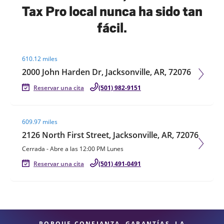
Tax Pro local nunca ha sido tan
fácil.
Visit agent page
610.12 miles
2000 John Harden Dr, Jacksonville, AR, 72076
Reservar una cita
(501) 982-9151
Visit agent page
609.97 miles
2126 North First Street, Jacksonville, AR, 72076
Cerrada
-
Abre a las
12:00 PM
Lunes
Reservar una cita
(501) 491-0491
PORQUE CONFIANZA, GARANTÍAS, LA