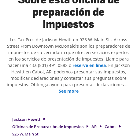
preparación de
impuestos
Los Tax Pros de Jackson Hewitt en 926 W. Main St - Across
Street From Downtown McDonald's son ​​los preparadores de
impuestos de su vecindario que ofrecen servicios expertos
en los servicios de presentación de impuestos. Llame para
hacer una cita (501) 491-0582 o
reserve en línea
. En Jackson
Hewitt en Cabot, AR, podemos presentar sus impuestos,
modificar declaraciones y contestar sus preguntas sobre
impuestos. Obtenga ayuda para presentar declaraciones de
impuestos simples o situaciones más complejas, como los
See more
impuestos de trabajo por cuenta propia. En Jackson Hewitt,
excedimos en identificar todas las deducciones y créditos
elegibles para obtenerle el reembolso de impuestos más
grande. Si necesita servicios de preparación de impuestos
Jackson Hewitt
en Cabot, AR, la ubicación de Jackson Hewitt en 926 W. Main
Oficinas de Preparación de Impuestos
AR
Cabot
St es una opción excelente. Con nuestros expertos
926 W. Main St
profesionales de impuestos, atención al detalle y diversidad