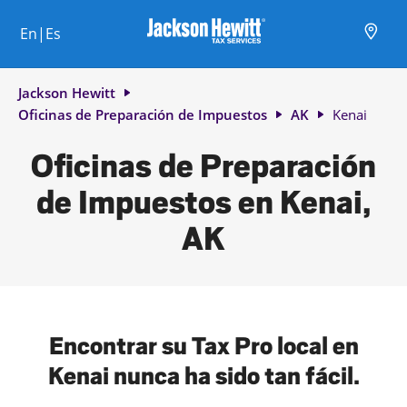
Skip to content
Ciudad, estado/provincia, código postal o ciudad y país
Envíe una búsqueda.
Enlace al sitio web principal
Link Opens in New Tab
Link Opens in New Tab
Link Opens in New Tab
Link Opens in New Tab
Link Opens in New Tab
Link Opens in New Tab
Link Opens in New Tab
En|Es
Return to Nav
Jackson Hewitt
Oficinas de Preparación de Impuestos
AK
Kenai
Oficinas de Preparación
de Impuestos en Kenai,
AK
Encontrar su Tax Pro local en
Kenai nunca ha sido tan fácil.